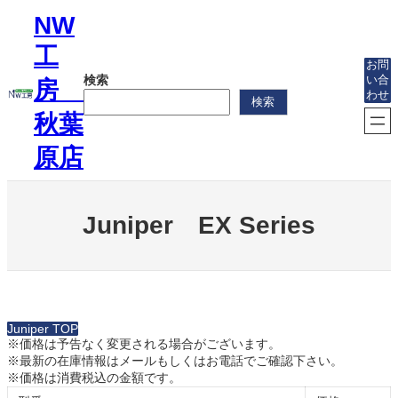
内
NW
容
を
工
ス
お問
検索
い合
キ
房
わせ
ッ
検索
プ
秋葉
原店
Juniper EX Series
Juniper TOP
※価格は予告なく変更される場合がございます。
※最新の在庫情報はメールもしくはお電話でご確認下さい。
※価格は消費税込の金額です。