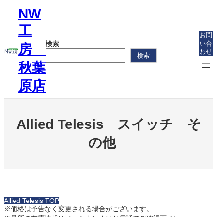
内
NW
容
を
工
ス
お問
検索
い合
キ
房
わせ
ッ
検索
プ
秋葉
原店
Allied Telesis スイッチ そ
の他
Allied Telesis TOP
※価格は予告なく変更される場合がございます。