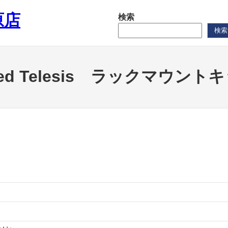
原店
検索
検索
lied Telesis ラックマウント