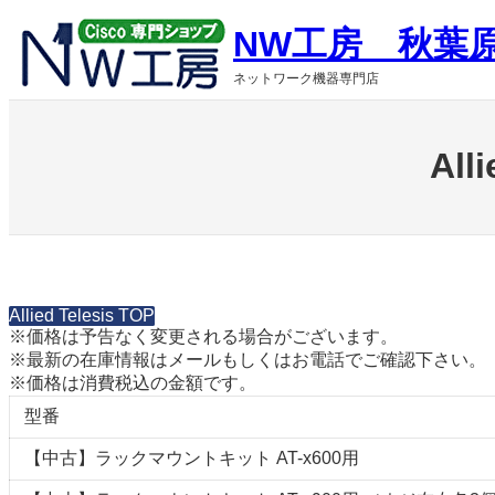
内
NW工房 秋葉
容
を
ネットワーク機器専門店
ス
キ
ッ
Al
プ
Allied Telesis TOP
※価格は予告なく変更される場合がございます。
※最新の在庫情報はメールもしくはお電話でご確認下さい。
※価格は消費税込の金額です。
型番
【中古】ラックマウントキット AT-x600用