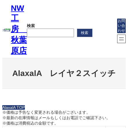
内
NW
容
を
工
ス
お問
検索
い合
キ
房
わせ
ッ
検索
プ
秋葉
原店
AlaxalA レイヤ２スイッチ
AlaxalA TOP
※価格は予告なく変更される場合がございます。
※最新の在庫情報はメールもしくはお電話でご確認下さい。
※価格は消費税込の金額です。