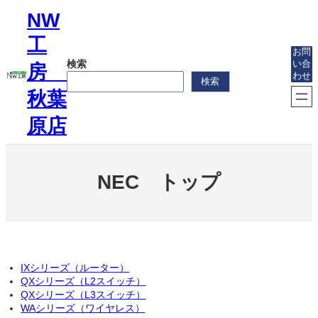
内
NW
容
を
工
ス
お問
検索
い合
キ
房
わせ
ッ
検索
プ
秋葉
原店
NEC トップ
IXシリーズ（ルーター）
QXシリーズ（L2スイッチ）
QXシリーズ（L3スイッチ）
WAシリーズ（ワイヤレス）