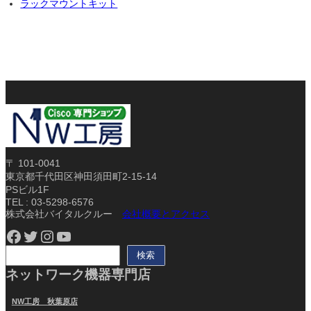
ラックマウントキット
〒 101-0041
東京都千代田区神田須田町2-15-14
PSビル1F
TEL : 03-5298-6576
株式会社バイタルクルー
会社概要とアクセス
Facebook
Twitter
Instagram
YouTube
検
検索
索
ネットワーク機器専門店
NW工房 秋葉原店