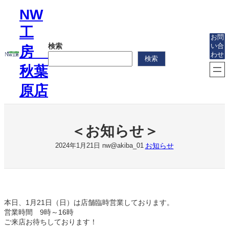
内
NW
容
を
工
ス
お問
検索
い合
キ
房
わせ
ッ
検索
プ
秋葉
原店
＜お知らせ＞
お知らせ
2024年1月21日
nw@akiba_01
本日、1月21日（日）は店舗臨時営業しております。
営業時間 9時～16時
ご来店お待ちしております！