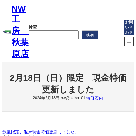
内
NW
容
を
工
ス
お問
検索
い合
キ
房
わせ
ッ
検索
プ
秋葉
原店
2月18日（日）限定 現金特価
更新しました
特価案内
2024年2月18日
nw@akiba_01
数量限定、週末現金特価更新しました。