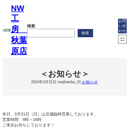
内
NW
容
を
工
ス
お問
検索
い合
キ
房
わせ
ッ
検索
プ
秋葉
原店
＜お知らせ＞
お知らせ
2024年3月31日
nw@akiba_01
本日、3月31日（日）は店舗臨時営業しております。
営業時間 9時～16時
ご来店お待ちしております！