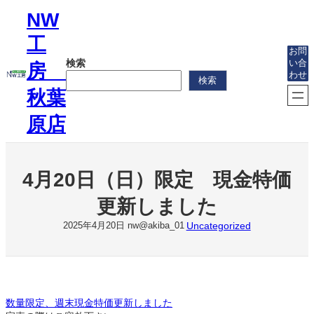
内
NW
容
を
工
ス
お問
検索
い合
キ
房
わせ
ッ
検索
プ
秋葉
原店
4月20日（日）限定 現金特価
更新しました
Uncategorized
2025年4月20日
nw@akiba_01
数量限定、週末現金特価更新しました