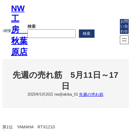
内
NW
容
を
工
ス
お問
検索
い合
キ
房
わせ
ッ
検索
プ
秋葉
原店
先週の売れ筋 5月11日～17
日
先週の売れ筋
2025年5月20日
nw@akiba_01
第1位 YAMAHA RTX1210