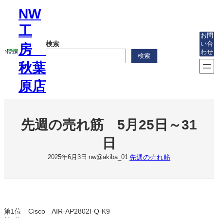
内
NW
容
を
工
ス
お問
検索
い合
キ
房
わせ
ッ
検索
プ
秋葉
原店
先週の売れ筋 5月25日～31
日
先週の売れ筋
2025年6月3日
nw@akiba_01
第1位 Cisco AIR-AP2802I-Q-K9