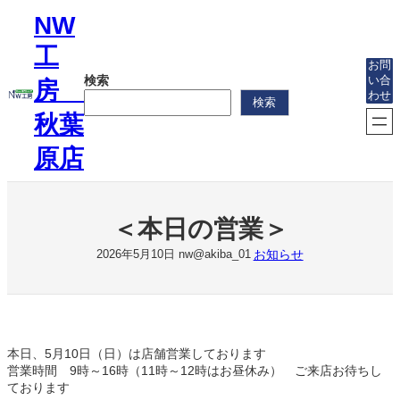
内
NW
容
を
工
ス
お問
検索
い合
キ
房
わせ
ッ
検索
プ
秋葉
原店
＜本日の営業＞
お知らせ
2026年5月10日
nw@akiba_01
本日、5月10日（日）は店舗営業しております
営業時間 9時～16時（11時～12時はお昼休み） ご来店お待ちし
ております